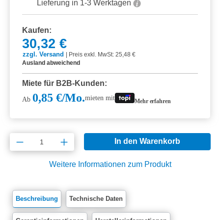
Lieferung in 1-3 Werktagen
Kaufen:
30,32 €
zzgl. Versand
|
Preis exkl. MwSt: 25,48 €
Ausland abweichend
Miete für B2B-Kunden:
0,85 €/Mo.
mieten mit
Ab
Mehr erfahren
Produkt Anzahl: Gib den gewünschten Wert e
In den Warenkorb
Weitere Informationen zum Produkt
Beschreibung
Technische Daten