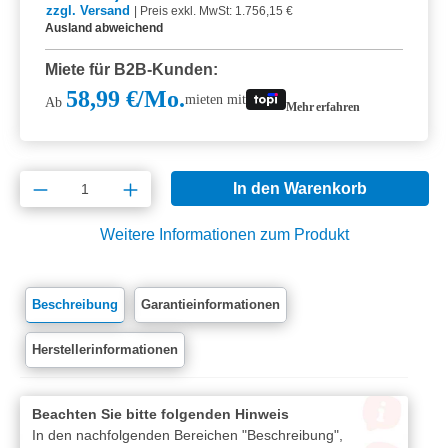
zzgl. Versand
|
Preis exkl. MwSt: 1.756,15 €
Ausland abweichend
Miete für B2B-Kunden:
58,99 €/Mo.
mieten mit
Ab
Mehr erfahren
Produkt Anzahl: Gib den gewünschten Wert e
In den Warenkorb
Weitere Informationen zum Produkt
Beschreibung
Garantieinformationen
Herstellerinformationen
Beachten Sie bitte folgenden Hinweis
In den nachfolgenden Bereichen "Beschreibung",