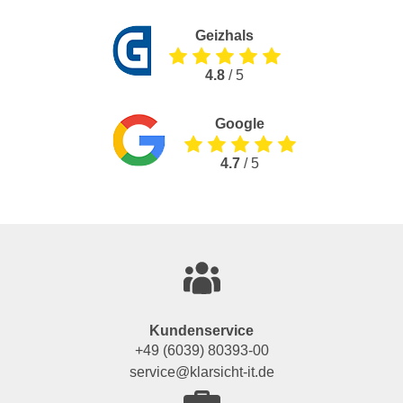
Geizhals
4.8
/ 5
Google
4.7
/ 5
Kundenservice
+49 (6039) 80393-00
service@klarsicht-it.de