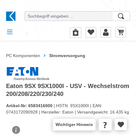
alt springen
PC Komponenten
Stromversorgung
Eaton 9SX 9SX1000I - USV - Wechselstrom
200/208/220/230/240
Artikel-Nr:
6583416000
| HSTN:
9SX1000I |
EAN:
0743172090928 |
Hersteller:
Eaton |
Versandgewicht:
16.435 kg
Wichtiger Hinweis