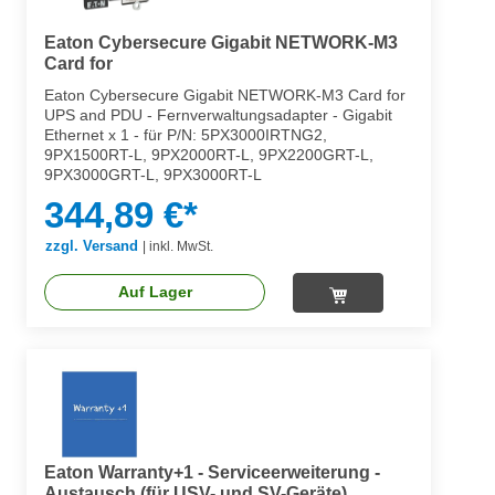
Eaton Cybersecure Gigabit NETWORK-M3
Card for
Eaton Cybersecure Gigabit NETWORK-M3 Card for
UPS and PDU - Fernverwaltungsadapter - Gigabit
Ethernet x 1 - für P/N: 5PX3000IRTNG2,
9PX1500RT-L, 9PX2000RT-L, 9PX2200GRT-L,
9PX3000GRT-L, 9PX3000RT-L
344,89 €*
zzgl. Versand
|
inkl. MwSt.
Auf Lager
Eaton Warranty+1 - Serviceerweiterung -
Austausch (für USV- und SV-Geräte)