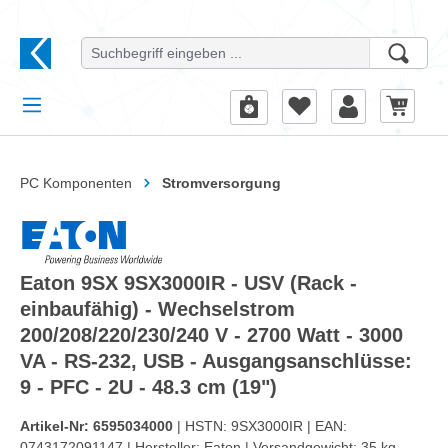
alt springen
PC Komponenten
Stromversorgung
Eaton 9SX 9SX3000IR - USV (Rack -
einbaufähig) - Wechselstrom
200/208/220/230/240 V - 2700 Watt - 3000
VA - RS-232, USB - Ausgangsanschlüsse:
9 - PFC - 2U - 48.3 cm (19")
Artikel-Nr:
6595034000
| HSTN:
9SX3000IR |
EAN:
0743172091147 |
Hersteller:
Eaton |
Versandgewicht:
35 kg