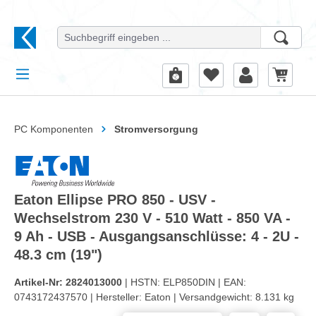
alt springen
PC Komponenten
Stromversorgung
Eaton Ellipse PRO 850 - USV -
Wechselstrom 230 V - 510 Watt - 850 VA -
9 Ah - USB - Ausgangsanschlüsse: 4 - 2U -
48.3 cm (19")
Artikel-Nr:
2824013000
| HSTN:
ELP850DIN |
EAN:
0743172437570 |
Hersteller:
Eaton |
Versandgewicht:
8.131 kg