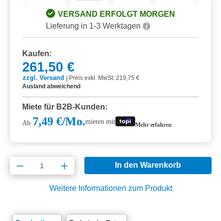
VERSAND ERFOLGT MORGEN
Lieferung in 1-3 Werktagen
Kaufen:
261,50 €
zzgl. Versand
|
Preis exkl. MwSt: 219,75 €
Ausland abweichend
Miete für B2B-Kunden:
7,49 €/Mo.
mieten mit
Ab
Mehr erfahren
Produkt Anzahl: Gib den gewünschten Wert e
In den Warenkorb
Weitere Informationen zum Produkt