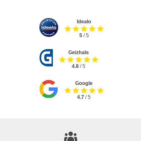
Idealo
5
/ 5
Geizhals
4.8
/ 5
Google
4.7
/ 5