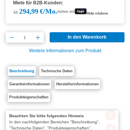
Miete für B2B-Kunden:
294,99 €/Mo.
mieten mit
Ab
Mehr erfahren
Produkt Anzahl: Gib den gewünschten Wert e
In den Warenkorb
Weitere Informationen zum Produkt
Beschreibung
Technische Daten
Garantieinformationen
Herstellerinformationen
Produkteigenschaften
Beachten Sie bitte folgenden Hinweis
In den nachfolgenden Bereichen "Beschreibung",
"Technische Daten", "Produkteigenschaften",