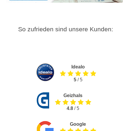
So zufrieden sind unsere Kunden:
Idealo
5
/ 5
Geizhals
4.8
/ 5
Google