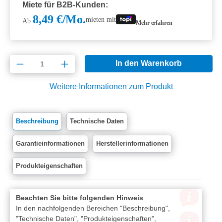
Miete für B2B-Kunden:
8,49 €/Mo.
mieten mit
Ab
Mehr erfahren
Produkt Anzahl: Gib den gewünschten Wert e
In den Warenkorb
Weitere Informationen zum Produkt
Beschreibung
Technische Daten
Garantieinformationen
Herstellerinformationen
Produkteigenschaften
Beachten Sie bitte folgenden Hinweis
In den nachfolgenden Bereichen "Beschreibung",
"Technische Daten", "Produkteigenschaften",