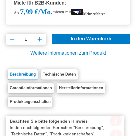
Miete für B2B-Kunden:
7,99 €/Mo.
mieten mit
Ab
Mehr erfahren
Produkt Anzahl: Gib den gewünschten Wert e
In den Warenkorb
Weitere Informationen zum Produkt
Beschreibung
Technische Daten
Garantieinformationen
Herstellerinformationen
Produkteigenschaften
Beachten Sie bitte folgenden Hinweis
In den nachfolgenden Bereichen "Beschreibung",
"Technische Daten", "Produkteigenschaften",