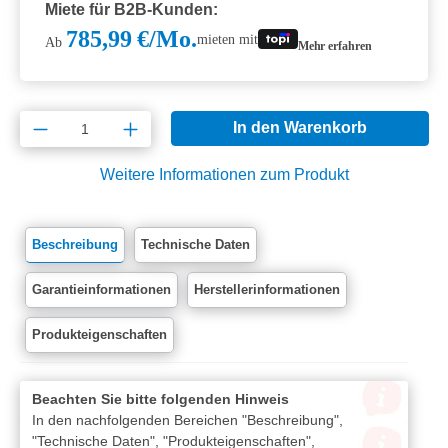
Miete für B2B-Kunden:
785,99 €/Mo.
mieten mit
Ab
Mehr erfahren
Produkt Anzahl: Gib den gewünschten Wert e
In den Warenkorb
Weitere Informationen zum Produkt
Beschreibung
Technische Daten
Garantieinformationen
Herstellerinformationen
Produkteigenschaften
Beachten Sie bitte folgenden Hinweis
In den nachfolgenden Bereichen "Beschreibung",
"Technische Daten", "Produkteigenschaften",