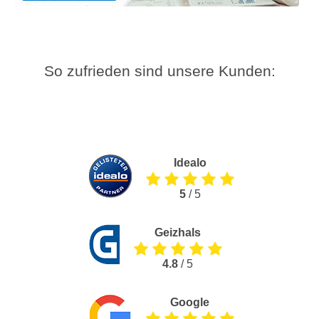
So zufrieden sind unsere Kunden:
Idealo
5
/ 5
Geizhals
4.8
/ 5
Google