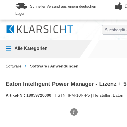
springen
Zur Hauptnavigation springen
Schneller Versand aus einem deutschen
Ü
Lager
Alle Kategorien
Software
Software / Anwendungen
Eaton Intelligent Power Manager - Lizenz + 5
Artikel-Nr:
18059720000
| HSTN:
IPM-10N-P5 |
Hersteller:
Eaton |
Bildergalerie überspringen