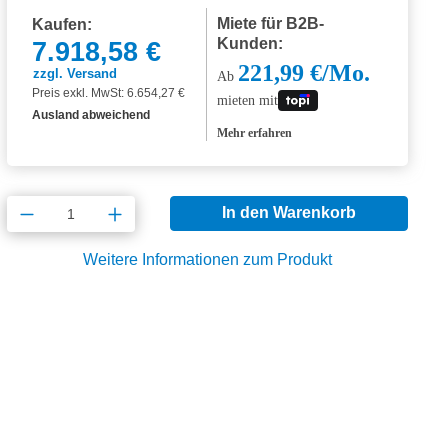
Miete für B2B-
Kaufen:
Kunden:
7.918,58 €
221,99 €/Mo.
zzgl. Versand
Ab
Preis exkl. MwSt: 6.654,27 €
mieten mit
Ausland abweichend
Mehr erfahren
Produkt Anzahl: Gib den gewünschten Wert
In den Warenkorb
Weitere Informationen zum Produkt