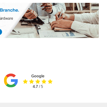
Google
4.7
/ 5