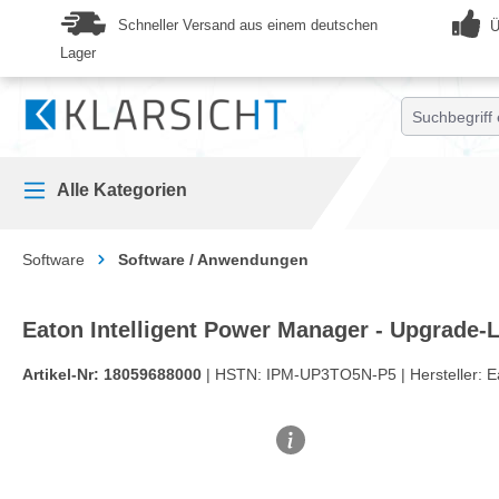
springen
Zur Hauptnavigation springen
Schneller Versand aus einem deutschen
Ü
Lager
Alle Kategorien
Software
Software / Anwendungen
Eaton Intelligent Power Manager - Upgrade-
Artikel-Nr:
18059688000
| HSTN:
IPM-UP3TO5N-P5 |
Hersteller:
E
Bildergalerie überspringen