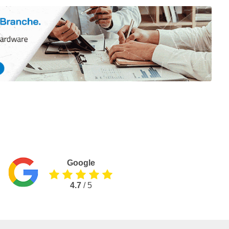
Google
4.7
/ 5