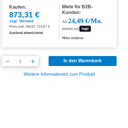
Miete für B2B-
Kaufen:
Kunden:
873,31 €
24,49 €/Mo.
zzgl. Versand
Ab
Preis exkl. MwSt: 733,87 €
mieten mit
Ausland abweichend
Mehr erfahren
Produkt Anzahl: Gib den gewünschten Wert
In den Warenkorb
Weitere Informationen zum Produkt