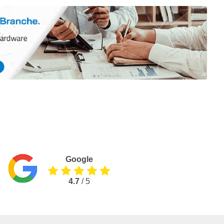
Google
4.7
/ 5