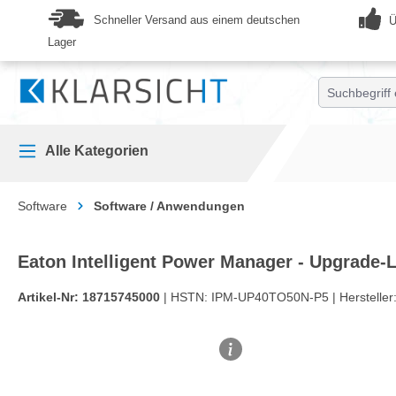
springen
Zur Hauptnavigation springen
Schneller Versand aus einem deutschen
Ü
Lager
Alle Kategorien
Software
Software / Anwendungen
Eaton Intelligent Power Manager - Upgrade-
Artikel-Nr:
18715745000
| HSTN:
IPM-UP40TO50N-P5 |
Hersteller
Bildergalerie überspringen