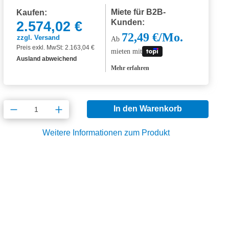
Miete für B2B-
Kaufen:
Kunden:
2.574,02 €
72,49 €/Mo.
zzgl. Versand
Ab
Preis exkl. MwSt: 2.163,04 €
mieten mit
Ausland abweichend
Mehr erfahren
Produkt Anzahl: Gib den gewünschten Wert
In den Warenkorb
Weitere Informationen zum Produkt