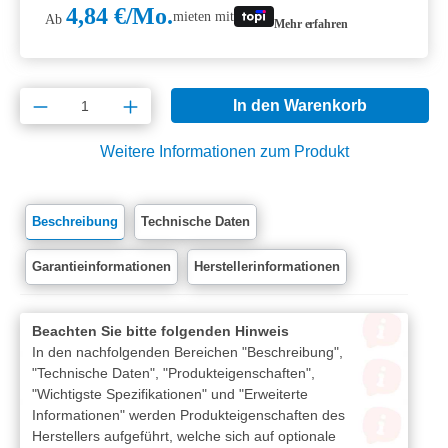
4,84 €/Mo.
mieten mit
Ab
Mehr erfahren
Produkt Anzahl: Gib den gewünschten Wert e
In den Warenkorb
Weitere Informationen zum Produkt
Beschreibung
Technische Daten
Garantieinformationen
Herstellerinformationen
Beachten Sie bitte folgenden Hinweis
In den nachfolgenden Bereichen "Beschreibung",
"Technische Daten", "Produkteigenschaften",
"Wichtigste Spezifikationen" und "Erweiterte
Informationen" werden Produkteigenschaften des
Herstellers aufgeführt, welche sich auf optionale