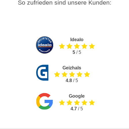
So zufrieden sind unsere Kunden:
Idealo
5
/ 5
Geizhals
4.8
/ 5
Google
4.7
/ 5