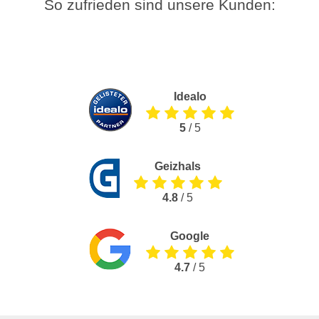
So zufrieden sind unsere Kunden:
Idealo
5
/ 5
Geizhals
4.8
/ 5
Google
4.7
/ 5