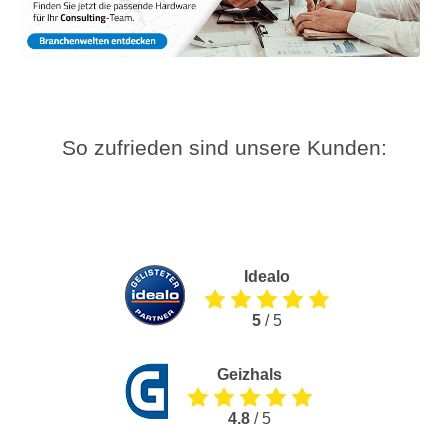
So zufrieden sind unsere Kunden:
Idealo
5
/ 5
Geizhals
4.8
/ 5