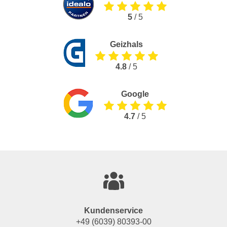
5
/ 5
Geizhals
4.8
/ 5
Google
4.7
/ 5
Kundenservice
+49 (6039) 80393-00