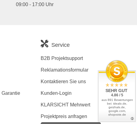
09:00 - 17:00 Uhr
Service
B2B Projektsupport
Reklamationsformular
Kontaktieren Sie uns
SEHR GUT
 Garantie
Kunden-Login
4.86 / 5
aus 891 Bewertungen
bei: idealo.de,
KLARSICHT Mehrwert
geizhals.de,
google.com,
shopvote.de
Projektpreis anfragen
Kaufvertrag widerrufen