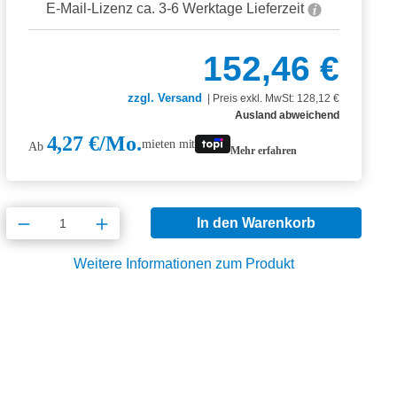
E-Mail-Lizenz ca. 3-6 Werktage Lieferzeit
152,46 €
zzgl. Versand
|
Preis exkl. MwSt: 128,12 €
Ausland abweichend
4,27 €/Mo.
mieten mit
Ab
Mehr erfahren
Produkt Anzahl: Gib den gewünschten Wert
In den Warenkorb
Weitere Informationen zum Produkt