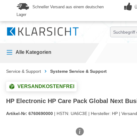
springen
Zur Hauptnavigation springen
Schneller Versand aus einem deutschen
Ü
Lager
Alle Kategorien
Service & Support
Systeme Service & Support
VERSANDKOSTENFREI
HP Electronic HP Care Pack Global Next Bu
Artikel-Nr:
6760690000
| HSTN:
UA6C3E |
Hersteller:
HP |
Versand