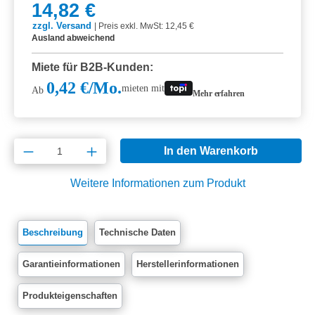
14,82 €
zzgl. Versand
|
Preis exkl. MwSt: 12,45 €
Ausland abweichend
Miete für B2B-Kunden:
0,42 €/Mo.
mieten mit
Ab
Mehr erfahren
Produkt Anzahl: Gib den gewünschten Wert e
In den Warenkorb
Weitere Informationen zum Produkt
Beschreibung
Technische Daten
Garantieinformationen
Herstellerinformationen
Produkteigenschaften