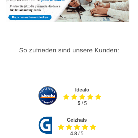
So zufrieden sind unsere Kunden:
Idealo
5
/ 5
Geizhals
4.8
/ 5