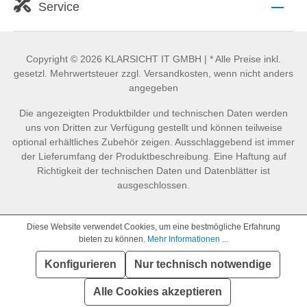
Service
Copyright © 2026 KLARSICHT IT GMBH | * Alle Preise inkl.
gesetzl. Mehrwertsteuer zzgl. Versandkosten, wenn nicht anders
angegeben
Die angezeigten Produktbilder und technischen Daten werden
uns von Dritten zur Verfügung gestellt und können teilweise
optional erhältliches Zubehör zeigen. Ausschlaggebend ist immer
der Lieferumfang der Produktbeschreibung. Eine Haftung auf
Richtigkeit der technischen Daten und Datenblätter ist
ausgeschlossen.
Diese Website verwendet Cookies, um eine bestmögliche Erfahrung
bieten zu können.
Mehr Informationen ...
Konfigurieren
Nur technisch notwendige
SEHR GUT
(4.86 / 5)
aus
890
Bewertungen bei: idealo.de, geizhals.de, google.com, shopvote.de ⓘ
Alle Cookies akzeptieren
Informationen zur Echtheit der Bewertungen