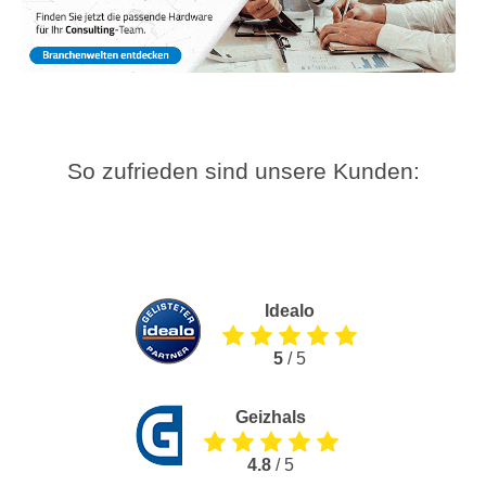
So zufrieden sind unsere Kunden:
Idealo
5
/ 5
Geizhals
4.8
/ 5