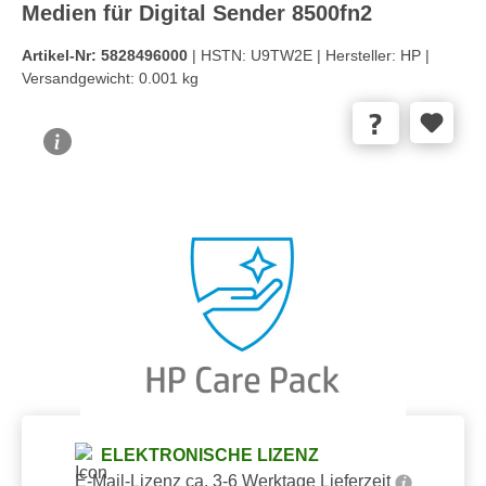
Medien für Digital Sender 8500fn2
Artikel-Nr:
5828496000
| HSTN:
U9TW2E |
Hersteller:
HP |
Versandgewicht:
0.001 kg
Bildergalerie überspringen
ELEKTRONISCHE LIZENZ
E-Mail-Lizenz ca. 3-6 Werktage Lieferzeit