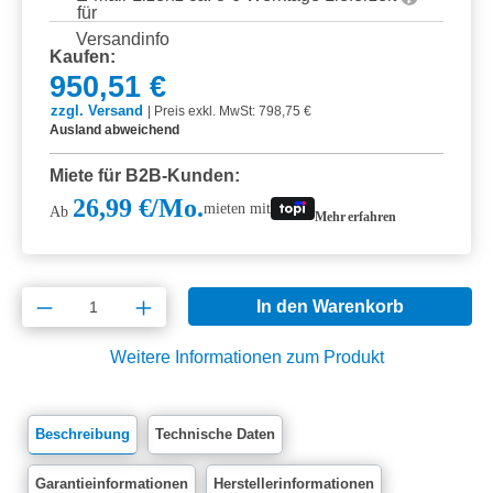
Kaufen:
950,51 €
zzgl. Versand
|
Preis exkl. MwSt: 798,75 €
Ausland abweichend
Miete für B2B-Kunden:
26,99 €/Mo.
mieten mit
Ab
Mehr erfahren
Produkt Anzahl: Gib den gewünschten Wert e
In den Warenkorb
Weitere Informationen zum Produkt
Beschreibung
Technische Daten
Garantieinformationen
Herstellerinformationen