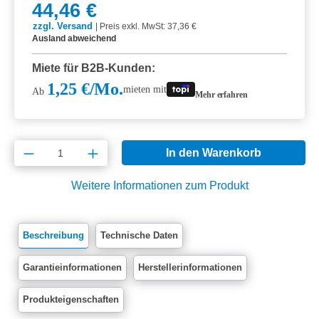
44,46 €
zzgl. Versand
|
Preis exkl. MwSt: 37,36 €
Ausland abweichend
Miete für B2B-Kunden:
1,25 €/Mo.
mieten mit
Ab
Mehr erfahren
Produkt Anzahl: Gib den gewünschten Wert e
In den Warenkorb
Weitere Informationen zum Produkt
Beschreibung
Technische Daten
Garantieinformationen
Herstellerinformationen
Produkteigenschaften