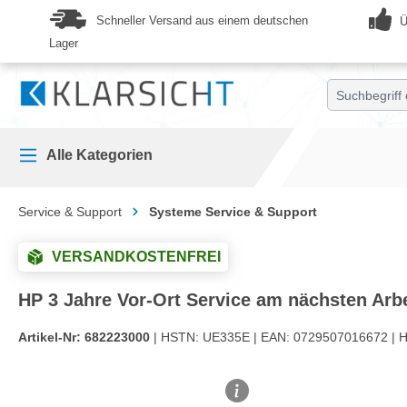
springen
Zur Hauptnavigation springen
Schneller Versand aus einem deutschen
Ü
Lager
Alle Kategorien
Service & Support
Systeme Service & Support
VERSANDKOSTENFREI
HP 3 Jahre Vor-Ort Service am nächsten Arbe
Artikel-Nr:
682223000
| HSTN:
UE335E |
EAN:
0729507016672 |
H