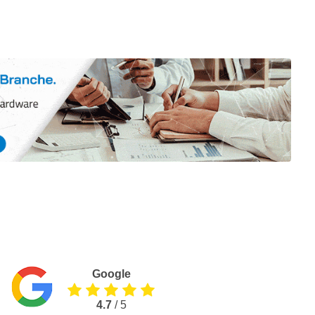
Google
4.7
/ 5