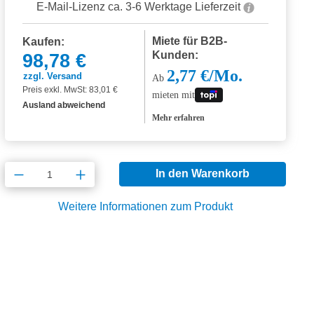
E-Mail-Lizenz ca. 3-6 Werktage Lieferzeit
Miete für B2B-
Kaufen:
Kunden:
98,78 €
2,77 €/Mo.
zzgl. Versand
Ab
Preis exkl. MwSt: 83,01 €
mieten mit
Ausland abweichend
Mehr erfahren
Produkt Anzahl: Gib den gewünschten Wert
In den Warenkorb
Weitere Informationen zum Produkt