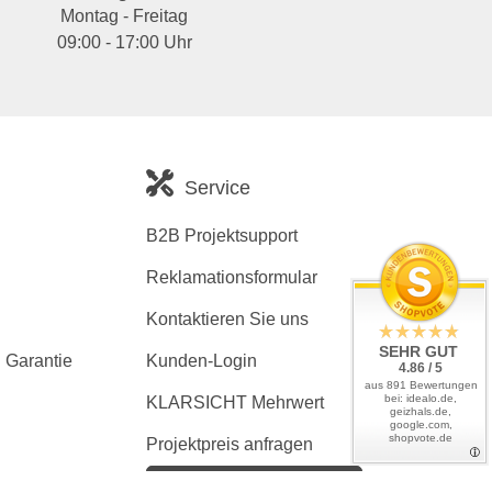
Montag - Freitag
09:00 - 17:00 Uhr
Service
B2B Projektsupport
Reklamationsformular
Kontaktieren Sie uns
SEHR GUT
 Garantie
Kunden-Login
4.86 / 5
aus 891 Bewertungen
bei: idealo.de,
KLARSICHT Mehrwert
geizhals.de,
google.com,
shopvote.de
Projektpreis anfragen
Kaufvertrag widerrufen