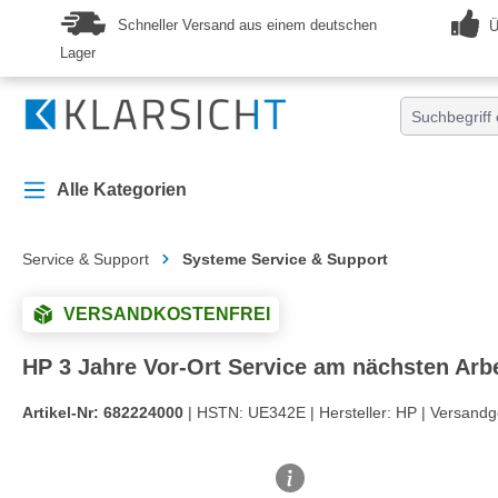
springen
Zur Hauptnavigation springen
Schneller Versand aus einem deutschen
Ü
Lager
Alle Kategorien
Service & Support
Systeme Service & Support
VERSANDKOSTENFREI
HP 3 Jahre Vor-Ort Service am nächsten Arbe
Artikel-Nr:
682224000
| HSTN:
UE342E |
Hersteller:
HP |
Versandg