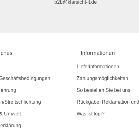
b2b@klarsicht-it.de
iches
Informationen
Lieferinformationen
 Geschäftsbedingungen
Zahlungsmöglichkeiten
lehrung
So bestellen Sie bei uns
/Streitschlichtung
Rückgabe, Reklamation und
 & Umwelt
Was ist topi?
erklärung
r Barrierefreiheit