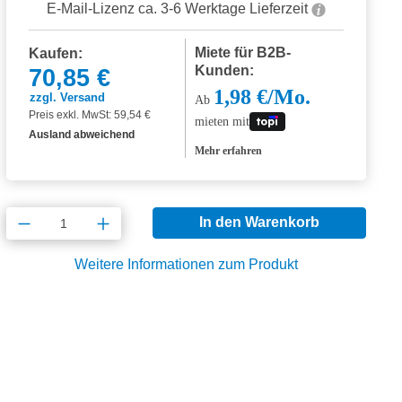
E-Mail-Lizenz ca. 3-6 Werktage Lieferzeit
Miete für B2B-
Kaufen:
Kunden:
70,85 €
1,98 €/Mo.
zzgl. Versand
Ab
Preis exkl. MwSt: 59,54 €
mieten mit
Ausland abweichend
Mehr erfahren
Produkt Anzahl: Gib den gewünschten Wert
In den Warenkorb
Weitere Informationen zum Produkt