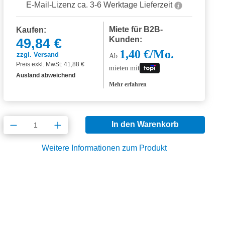
E-Mail-Lizenz ca. 3-6 Werktage Lieferzeit
Miete für B2B-
Kaufen:
Kunden:
49,84 €
1,40 €/Mo.
zzgl. Versand
Ab
Preis exkl. MwSt: 41,88 €
mieten mit
Ausland abweichend
Mehr erfahren
Produkt Anzahl: Gib den gewünschten Wert
In den Warenkorb
Weitere Informationen zum Produkt