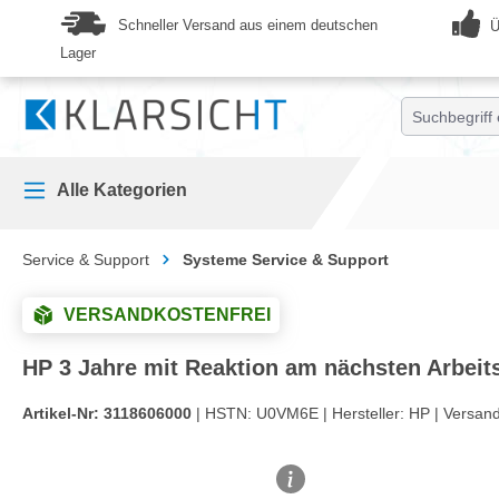
springen
Zur Hauptnavigation springen
Schneller Versand aus einem deutschen
Ü
Lager
Alle Kategorien
Service & Support
Systeme Service & Support
VERSANDKOSTENFREI
HP 3 Jahre mit Reaktion am nächsten Arbeit
Artikel-Nr:
3118606000
| HSTN:
U0VM6E |
Hersteller:
HP |
Versan