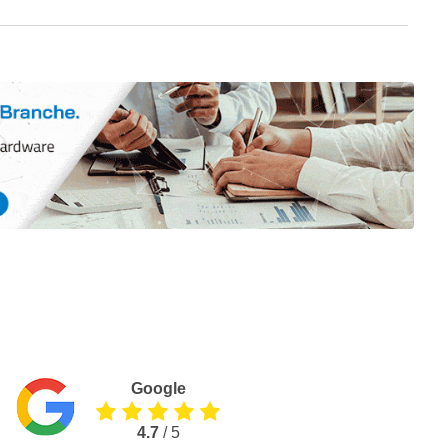
Google
4.7
/ 5