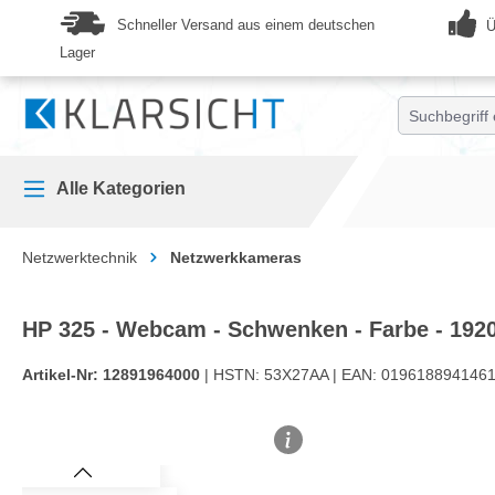
springen
Zur Hauptnavigation springen
Schneller Versand aus einem deutschen
Ü
Lager
Alle Kategorien
Netzwerktechnik
Netzwerkkameras
HP 325 - Webcam - Schwenken - Farbe - 1920
Artikel-Nr:
12891964000
| HSTN:
53X27AA |
EAN:
0196188941461
Bildergalerie überspringen