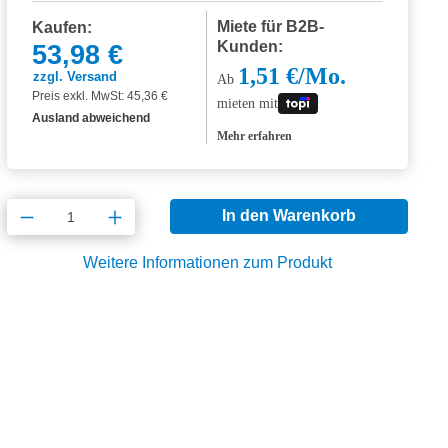
Miete für B2B-
Kaufen:
Kunden:
53,98 €
1,51 €/Mo.
zzgl. Versand
Ab
Preis exkl. MwSt: 45,36 €
mieten mit
Ausland abweichend
Mehr erfahren
Produkt Anzahl: Gib den gewünschten Wert
In den Warenkorb
Weitere Informationen zum Produkt