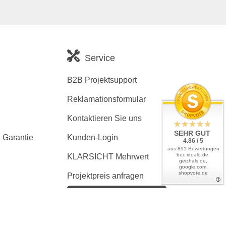
Service
B2B Projektsupport
Reklamationsformular
Kontaktieren Sie uns
SEHR GUT
 Garantie
Kunden-Login
4.86 / 5
aus 891 Bewertungen
bei: idealo.de,
KLARSICHT Mehrwert
geizhals.de,
google.com,
shopvote.de
Projektpreis anfragen
Kaufvertrag widerrufen