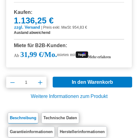
Kaufen:
1.136,25 €
zzgl. Versand
|
Preis exkl. MwSt: 954,83 €
Ausland abweichend
Miete für B2B-Kunden:
31,99 €/Mo.
mieten mit
Ab
Mehr erfahren
Produkt Anzahl: Gib den gewünschten Wert e
In den Warenkorb
Weitere Informationen zum Produkt
Beschreibung
Technische Daten
Garantieinformationen
Herstellerinformationen