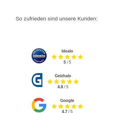
So zufrieden sind unsere Kunden:
Idealo
5
/ 5
Geizhals
4.8
/ 5
Google
4.7
/ 5