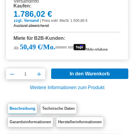
Kaufen:
1.786,02 €
zzgl. Versand
|
Preis exkl. MwSt: 1.500,86 €
Ausland abweichend
Miete für B2B-Kunden:
50,49 €/Mo.
mieten mit
Ab
Mehr erfahren
Produkt Anzahl: Gib den gewünschten Wert e
In den Warenkorb
Weitere Informationen zum Produkt
Beschreibung
Technische Daten
Garantieinformationen
Herstellerinformationen