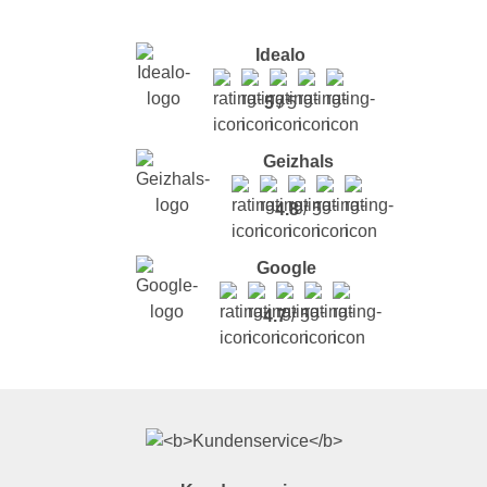
Idealo
5
/ 5
Geizhals
4.8
/ 5
Google
4.7
/ 5