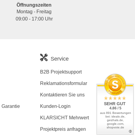
Öffnungszeiten
Montag - Freitag
09:00 - 17:00 Uhr
Service
B2B Projektsupport
Reklamationsformular
Kontaktieren Sie uns
SEHR GUT
 Garantie
Kunden-Login
4.86 / 5
aus 891 Bewertungen
bei: idealo.de,
KLARSICHT Mehrwert
geizhals.de,
google.com,
shopvote.de
Projektpreis anfragen