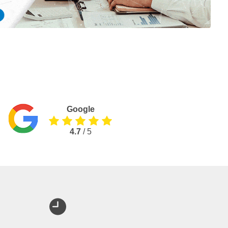
Google
4.7
/ 5