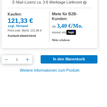
E-Mail-Lizenz ca. 3-6 Werktage Lieferzeit
Miete für B2B-
Kaufen:
Kunden:
121,33 €
3,40 €/Mo.
zzgl. Versand
Ab
Preis exkl. MwSt: 101,96 €
mieten mit
Ausland abweichend
Mehr erfahren
Produkt Anzahl: Gib den gewünschten Wert
In den Warenkorb
Weitere Informationen zum Produkt