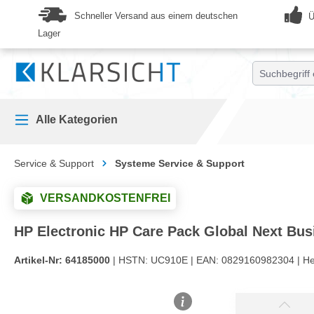
springen
Zur Hauptnavigation springen
Schneller Versand aus einem deutschen
Ü
Lager
Alle Kategorien
Service & Support
Systeme Service & Support
VERSANDKOSTENFREI
HP Electronic HP Care Pack Global Next Bu
Artikel-Nr:
64185000
| HSTN:
UC910E |
EAN:
0829160982304 |
He