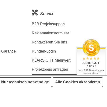
Service
B2B Projektsupport
Reklamationsformular
Kontaktieren Sie uns
 Garantie
Kunden-Login
KLARSICHT Mehrwert
SEHR GUT
4.86 / 5
Projektpreis anfragen
aus 891 Bewertungen
bei: idealo.de,
geizhals.de,
Kaufvertrag widerrufen
google.com,
Nur technisch notwendige
Alle Cookies akzeptieren
shopvote.de
en, wenn nicht anders angegeben