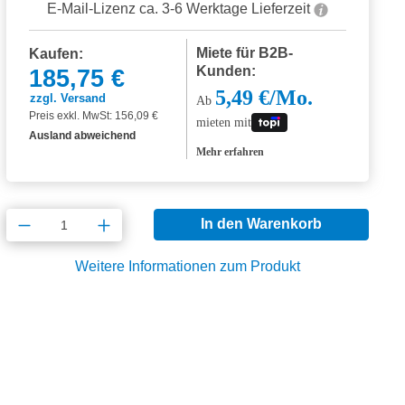
E-Mail-Lizenz ca. 3-6 Werktage Lieferzeit
Miete für B2B-
Kaufen:
Kunden:
185,75 €
5,49 €/Mo.
zzgl. Versand
Ab
Preis exkl. MwSt: 156,09 €
mieten mit
Ausland abweichend
Mehr erfahren
Produkt Anzahl: Gib den gewünschten Wert
In den Warenkorb
Weitere Informationen zum Produkt