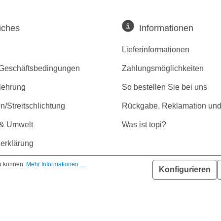
iches
Informationen
Lieferinformationen
 Geschäftsbedingungen
Zahlungsmöglichkeiten
lehrung
So bestellen Sie bei uns
/Streitschlichtung
Rückgabe, Reklamation und
 & Umwelt
Was ist topi?
erklärung
r Barrierefreiheit
zu können.
Mehr Informationen ...
Konfigurieren
GMBH | * Alle Preise inkl. gesetzl. Mehrwertsteuer zzgl. Versandkost