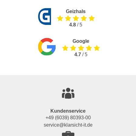
Geizhals
4.8
/ 5
Google
4.7
/ 5
Kundenservice
+49 (6039) 80393-00
service@klarsicht-it.de