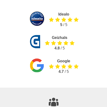
Idealo
5
/ 5
Geizhals
4.8
/ 5
Google
4.7
/ 5