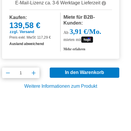
E-Mail-Lizenz ca. 3-6 Werktage Lieferzeit
Miete für B2B-
Kaufen:
Kunden:
139,58 €
3,91 €/Mo.
zzgl. Versand
Ab
Preis exkl. MwSt: 117,29 €
mieten mit
Ausland abweichend
Mehr erfahren
Produkt Anzahl: Gib den gewünschten Wert
In den Warenkorb
Weitere Informationen zum Produkt