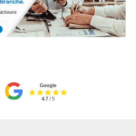
Google
4.7
/ 5