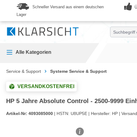
springen
Zur Hauptnavigation springen
Schneller Versand aus einem deutschen
Ü
Lager
Alle Kategorien
Service & Support
Systeme Service & Support
VERSANDKOSTENFREI
HP 5 Jahre Absolute Control - 2500-9999 Ei
Artikel-Nr:
4093085000
| HSTN:
U8UP5E |
Hersteller:
HP |
Versand