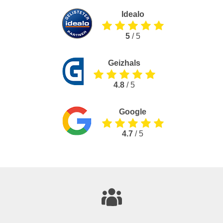
Idealo
5
/ 5
Geizhals
4.8
/ 5
Google
4.7
/ 5