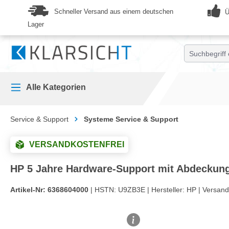
springen
Zur Hauptnavigation springen
Schneller Versand aus einem deutschen
Ü
Lager
Alle Kategorien
Service & Support
Systeme Service & Support
VERSANDKOSTENFREI
HP 5 Jahre Hardware-Support mit Abdeckung 
Artikel-Nr:
6368604000
| HSTN:
U9ZB3E |
Hersteller:
HP |
Versand