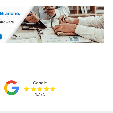
Google
4.7
/ 5