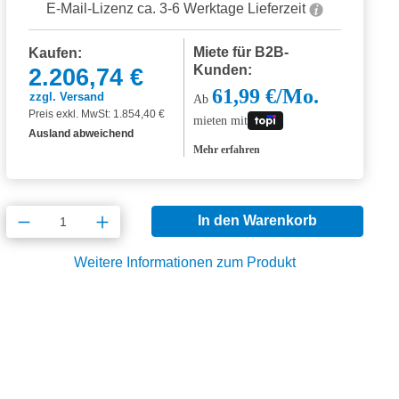
E-Mail-Lizenz ca. 3-6 Werktage Lieferzeit
Miete für B2B-
Kaufen:
Kunden:
2.206,74 €
61,99 €/Mo.
zzgl. Versand
Ab
Preis exkl. MwSt: 1.854,40 €
mieten mit
Ausland abweichend
Mehr erfahren
Produkt Anzahl: Gib den gewünschten Wert
In den Warenkorb
Weitere Informationen zum Produkt