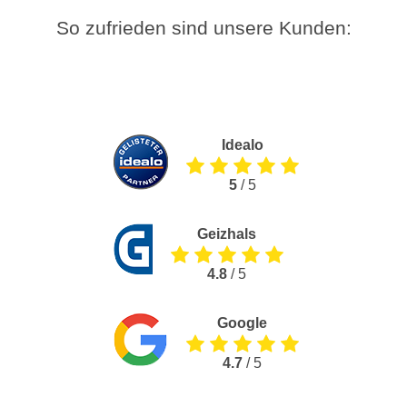
So zufrieden sind unsere Kunden:
Idealo
5
/ 5
Geizhals
4.8
/ 5
Google
4.7
/ 5