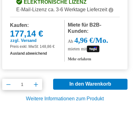
ELEKTRONISCHE LIZENZ
E-Mail-Lizenz ca. 3-6 Werktage Lieferzeit
Miete für B2B-
Kaufen:
Kunden:
177,14 €
4,96 €/Mo.
zzgl. Versand
Ab
Preis exkl. MwSt: 148,86 €
mieten mit
Ausland abweichend
Mehr erfahren
Produkt Anzahl: Gib den gewünschten Wert
In den Warenkorb
Weitere Informationen zum Produkt