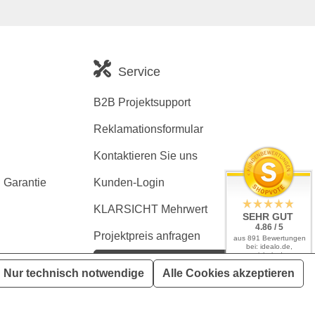
Service
B2B Projektsupport
Reklamationsformular
Kontaktieren Sie uns
 Garantie
Kunden-Login
KLARSICHT Mehrwert
SEHR GUT
4.86 / 5
Projektpreis anfragen
aus 891 Bewertungen
bei: idealo.de,
geizhals.de,
Kaufvertrag widerrufen
google.com,
Nur technisch notwendige
Alle Cookies akzeptieren
shopvote.de