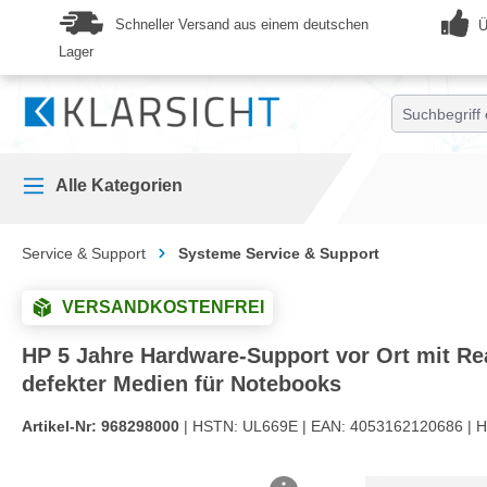
springen
Zur Hauptnavigation springen
Schneller Versand aus einem deutschen
Ü
Lager
Alle Kategorien
Service & Support
Systeme Service & Support
VERSANDKOSTENFREI
HP 5 Jahre Hardware-Support vor Ort mit R
defekter Medien für Notebooks
Artikel-Nr:
968298000
| HSTN:
UL669E |
EAN:
4053162120686 |
H