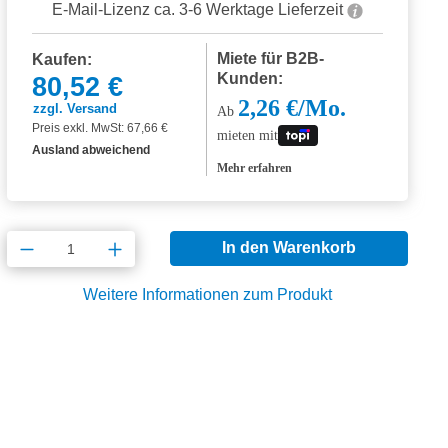
E-Mail-Lizenz ca. 3-6 Werktage Lieferzeit
Miete für B2B-
Kaufen:
Kunden:
80,52 €
2,26 €/Mo.
zzgl. Versand
Ab
Preis exkl. MwSt: 67,66 €
mieten mit
Ausland abweichend
Mehr erfahren
Produkt Anzahl: Gib den gewünschten Wert
In den Warenkorb
Weitere Informationen zum Produkt