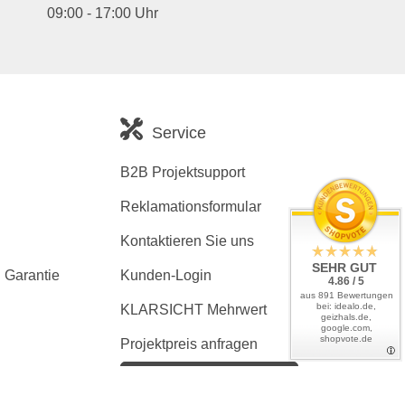
09:00 - 17:00 Uhr
Service
B2B Projektsupport
Reklamationsformular
Kontaktieren Sie uns
SEHR GUT
 Garantie
Kunden-Login
4.86 / 5
aus 891 Bewertungen
bei: idealo.de,
KLARSICHT Mehrwert
geizhals.de,
google.com,
shopvote.de
Projektpreis anfragen
Kaufvertrag widerrufen