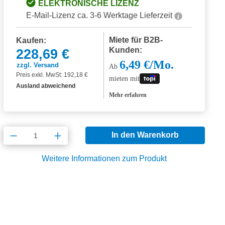
ELEKTRONISCHE LIZENZ
E-Mail-Lizenz ca. 3-6 Werktage Lieferzeit
Miete für B2B-
Kaufen:
Kunden:
228,69 €
6,49 €/Mo.
zzgl. Versand
Ab
Preis exkl. MwSt: 192,18 €
mieten mit
Ausland abweichend
Mehr erfahren
Produkt Anzahl: Gib den gewünschten Wert
In den Warenkorb
Weitere Informationen zum Produkt