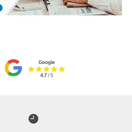
Google
4.7
/ 5