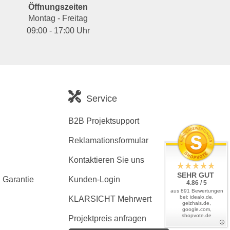
Öffnungszeiten
Montag - Freitag
09:00 - 17:00 Uhr
Service
B2B Projektsupport
Reklamationsformular
Kontaktieren Sie uns
SEHR GUT
 Garantie
Kunden-Login
4.86 / 5
aus 891 Bewertungen
bei: idealo.de,
KLARSICHT Mehrwert
geizhals.de,
google.com,
shopvote.de
Projektpreis anfragen