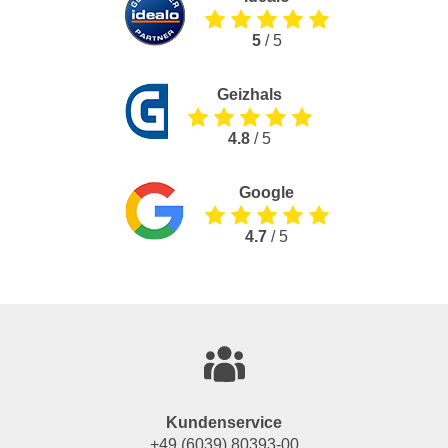
5
/ 5
Geizhals
4.8
/ 5
Google
4.7
/ 5
Kundenservice
+49 (6039) 80393-00