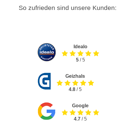
So zufrieden sind unsere Kunden:
Idealo
5
/ 5
Geizhals
4.8
/ 5
Google
4.7
/ 5