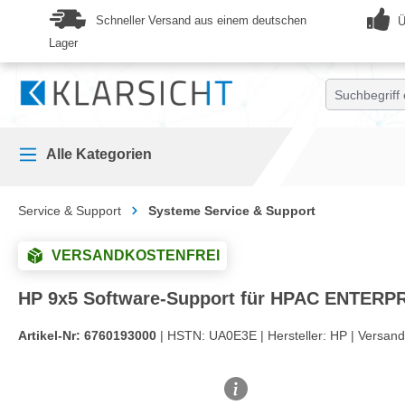
springen
Zur Hauptnavigation springen
Schneller Versand aus einem deutschen
Ü
Lager
Alle Kategorien
Service & Support
Systeme Service & Support
VERSANDKOSTENFREI
HP 9x5 Software-Support für HPAC ENTERPRI
Artikel-Nr:
6760193000
| HSTN:
UA0E3E |
Hersteller:
HP |
Versand