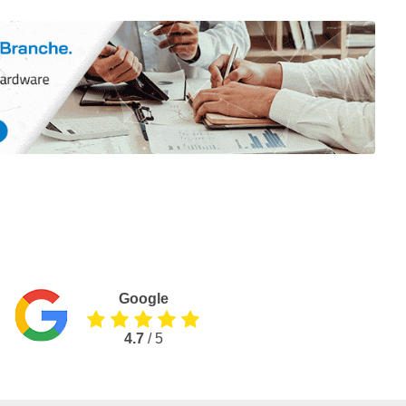
Google
4.7
/ 5