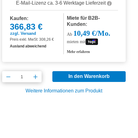
E-Mail-Lizenz ca. 3-6 Werktage Lieferzeit
Miete für B2B-
Kaufen:
Kunden:
366,83 €
10,49 €/Mo.
zzgl. Versand
Ab
Preis exkl. MwSt: 308,26 €
mieten mit
Ausland abweichend
Mehr erfahren
Produkt Anzahl: Gib den gewünschten Wert
In den Warenkorb
Weitere Informationen zum Produkt