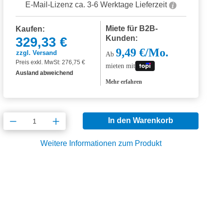
E-Mail-Lizenz ca. 3-6 Werktage Lieferzeit
Miete für B2B-
Kaufen:
Kunden:
329,33 €
9,49 €/Mo.
zzgl. Versand
Ab
Preis exkl. MwSt: 276,75 €
mieten mit
Ausland abweichend
Mehr erfahren
Produkt Anzahl: Gib den gewünschten Wert
In den Warenkorb
Weitere Informationen zum Produkt