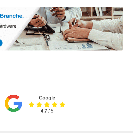
Google
4.7
/ 5