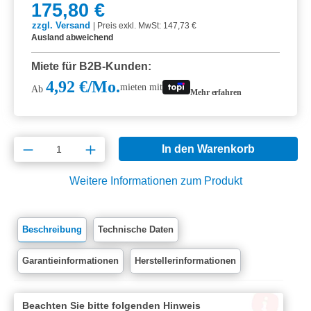
175,80 €
zzgl. Versand
|
Preis exkl. MwSt: 147,73 €
Ausland abweichend
Miete für B2B-Kunden:
4,92 €/Mo.
mieten mit
Ab
Mehr erfahren
Produkt Anzahl: Gib den gewünschten Wert e
In den Warenkorb
Weitere Informationen zum Produkt
Beschreibung
Technische Daten
Garantieinformationen
Herstellerinformationen
Beachten Sie bitte folgenden Hinweis