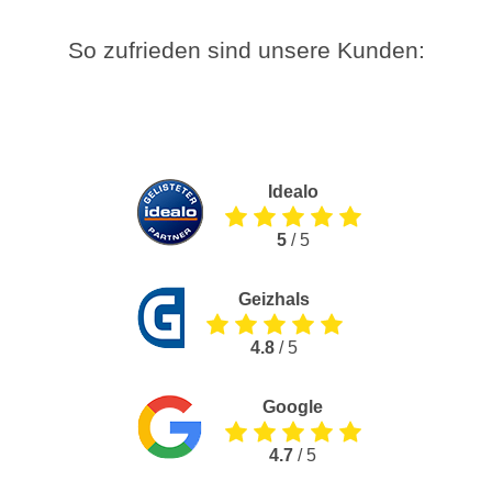
So zufrieden sind unsere Kunden:
Idealo
5
/ 5
Geizhals
4.8
/ 5
Google
4.7
/ 5