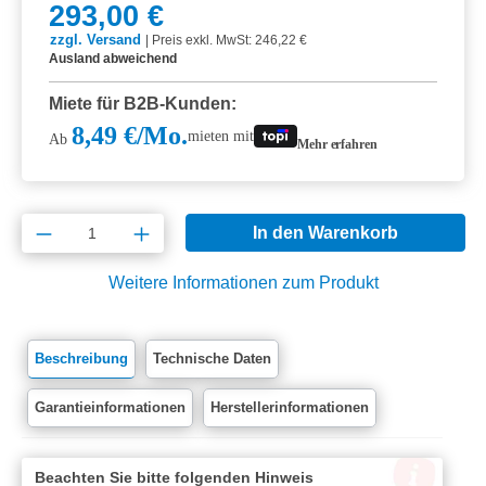
293,00 €
zzgl. Versand
|
Preis exkl. MwSt: 246,22 €
Ausland abweichend
Miete für B2B-Kunden:
8,49 €/Mo.
mieten mit
Ab
Mehr erfahren
Produkt Anzahl: Gib den gewünschten Wert e
In den Warenkorb
Weitere Informationen zum Produkt
Beschreibung
Technische Daten
Garantieinformationen
Herstellerinformationen
Beachten Sie bitte folgenden Hinweis