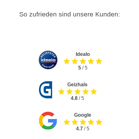
So zufrieden sind unsere Kunden:
Idealo
5
/ 5
Geizhals
4.8
/ 5
Google
4.7
/ 5