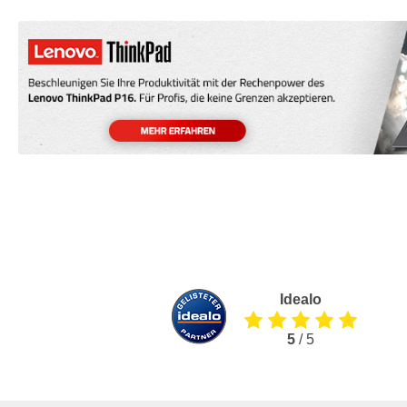
Idealo
5
/ 5