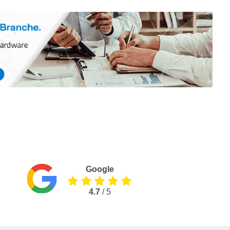
Google
4.7
/ 5