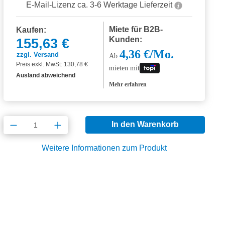
E-Mail-Lizenz ca. 3-6 Werktage Lieferzeit
Miete für B2B-
Kaufen:
Kunden:
155,63 €
4,36 €/Mo.
zzgl. Versand
Ab
Preis exkl. MwSt: 130,78 €
mieten mit
Ausland abweichend
Mehr erfahren
Produkt Anzahl: Gib den gewünschten Wert
In den Warenkorb
Weitere Informationen zum Produkt