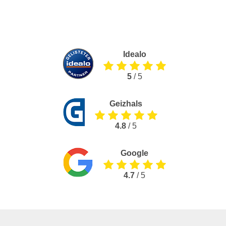
Idealo
5
/ 5
Geizhals
4.8
/ 5
Google
4.7
/ 5