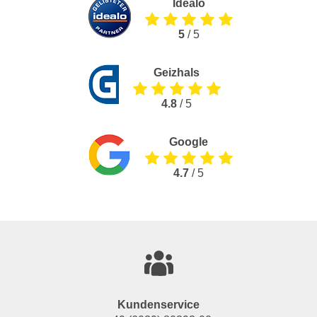
Idealo
5
/ 5
Geizhals
4.8
/ 5
Google
4.7
/ 5
Kundenservice