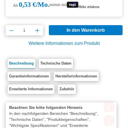
0,53 €/Mo.
mieten mit
Ab
Mehr erfahren
Produkt Anzahl: Gib den gewünschten Wert e
In den Warenkorb
Weitere Informationen zum Produkt
Beschreibung
Technische Daten
Garantieinformationen
Herstellerinformationen
Erweiterte Informationen
Zubehör
Beachten Sie bitte folgenden Hinweis
In den nachfolgenden Bereichen "Beschreibung",
"Technische Daten", "Produkteigenschaften",
"Wichtigste Spezifikationen" und "Erweiterte