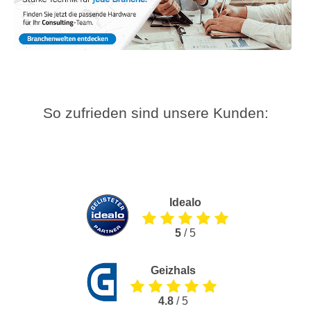
So zufrieden sind unsere Kunden:
Idealo
5
/ 5
Geizhals
4.8
/ 5