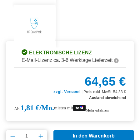
ELEKTRONISCHE LIZENZ
E-Mail-Lizenz ca. 3-6 Werktage Lieferzeit
64,65 €
zzgl. Versand
|
Preis exkl. MwSt: 54,33 €
Ausland abweichend
1,81 €/Mo.
mieten mit
Ab
Mehr erfahren
Produkt Anzahl: Gib den gewünschten Wert e
In den Warenkorb