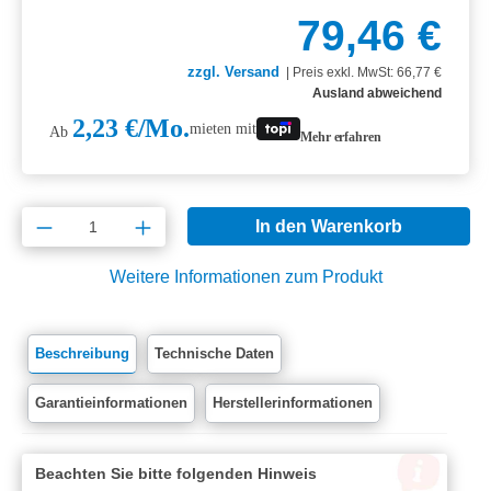
79,46 €
zzgl. Versand
|
Preis exkl. MwSt: 66,77 €
Ausland abweichend
2,23 €/Mo.
mieten mit
Ab
Mehr erfahren
Produkt Anzahl: Gib den gewünschten Wert e
In den Warenkorb
Weitere Informationen zum Produkt
Beschreibung
Technische Daten
Garantieinformationen
Herstellerinformationen
Beachten Sie bitte folgenden Hinweis