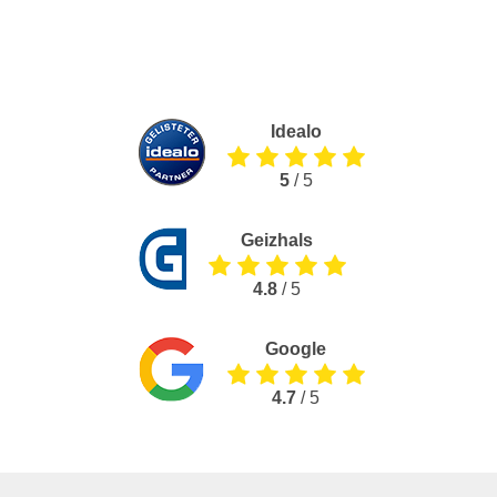
Idealo
5
/ 5
Geizhals
4.8
/ 5
Google
4.7
/ 5